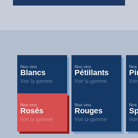
Nos vins
Nos vins
Nos 
Blancs
Pétillants
Pi
u
Voir la gamme
Voir la gamme
Voi
Nos vins
Nos vins
Nos 
Rosés
Rouges
Sp
Voir la gamme
Voir la gamme
Voi