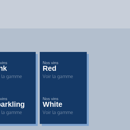
vins
Nos vins
nk
Red
r la gamme
Voir la gamme
vins
Nos vins
arkling
White
r la gamme
Voir la gamme